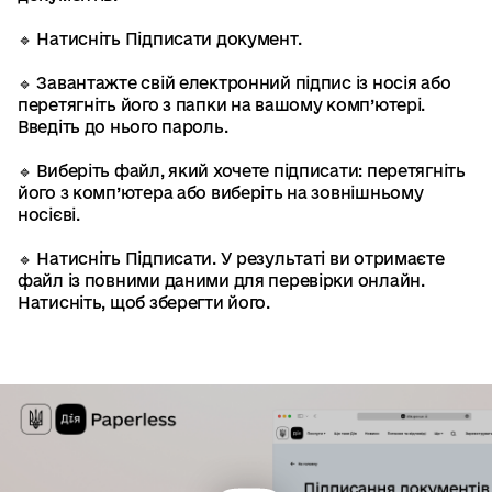
Де приймають Дію
🔹 Натисніть
Підписати документ.
🔹 Завантажте свій електронний підпис із носія або
перетягніть його з папки на вашому комп’ютері.
Введіть до нього пароль.
Портал Дія
🔹 Виберіть файл, який хочете підписати: перетягніть
Заcтосунок
його з комп’ютера або виберіть на зовнішньому
носієві.
🔹 Натисніть
Підписати
. У результаті ви отримаєте
файл із повними даними для перевірки онлайн.
Натисніть, щоб зберегти його.