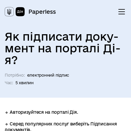
Paperless
Як пі­дпи­са­ти до­ку­
ме­нт на по­рта­лі Ді­
я?
Потрібно:
електронний підпис
Час:
5 хвилин
База знань
🔹
Авторизуйтеся
на порталі Дія.
Законодавство
🔹 Серед популярних послуг виберіть
Підписання
Життєві ситуації
документів.